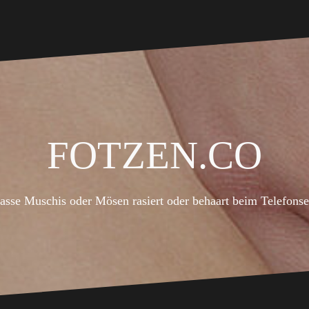
Fotzen.co
asse Muschis oder Mösen rasiert oder behaart beim Telefons